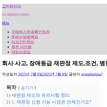
내
고민하지마
용
GOMINHAJIMA
으
로
메뉴
바
로
구매하기전꼭확인하자
가
돈버는방법백업
기
이슈간단정리
추천 아이템
재밌는정보
회사 사고, 장애등급 재판정 제도,조건, 
작성일자
2025년 7월 8일
2025년 7월 8일
글쓴이
gominhajima7
목차
숨기기
1)
재판정 제도와 유의사항 정리
2)
1. 재판정 신청 가능 시점은 언제인가요?