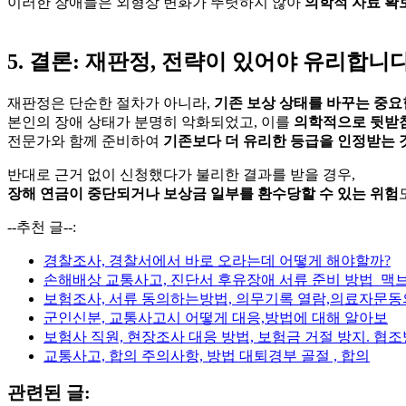
이러한 장애들은 외형상 변화가 뚜렷하지 않아
의학적 자료 확
5. 결론: 재판정, 전략이 있어야 유리합니
재판정은 단순한 절차가 아니라,
기존 보상 상태를 바꾸는 중요
본인의 장애 상태가 분명히 악화되었고, 이를
의학적으로 뒷받침
전문가와 함께 준비하여
기존보다 더 유리한 등급을 인정받는 
반대로 근거 없이 신청했다가 불리한 결과를 받을 경우,
장해 연금이 중단되거나 보상금 일부를 환수당할 수 있는 위험
--추천 글--:
경찰조사, 경찰서에서 바로 오라는데 어떻게 해야할까?
손해배상 교통사고, 진단서 후유장애 서류 준비 방법_맥
보험조사, 서류 동의하는방법, 의무기록 열람,의료자문
군인신분, 교통사고시 어떻게 대응,방법에 대해 알아보
보험사 직원, 현장조사 대응 방법, 보험금 거절 방지. 협
교통사고, 합의 주의사항, 방법 대퇴경부 골절 , 합의
관련된 글: