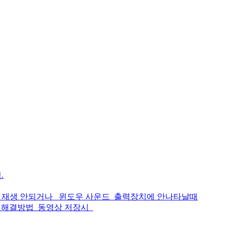
.
운드 재생 안되거나_ 윈도우 사운드_출력장치에 안나타날때
벅임 해결방법_동영상 저장시_