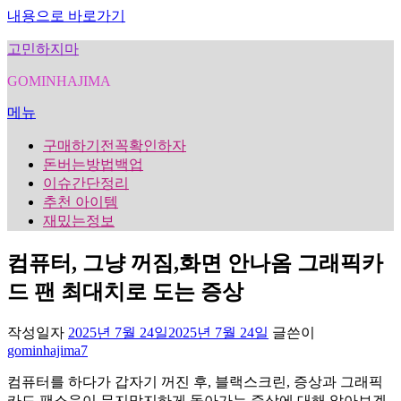
내용으로 바로가기
고민하지마
GOMINHAJIMA
메뉴
구매하기전꼭확인하자
돈버는방법백업
이슈간단정리
추천 아이템
재밌는정보
컴퓨터, 그냥 꺼짐,화면 안나옴 그래픽카
드 팬 최대치로 도는 증상
작성일자
2025년 7월 24일
2025년 7월 24일
글쓴이
gominhajima7
컴퓨터를 하다가 갑자기 꺼진 후, 블랙스크린, 증상과 그래픽
카드 팬소음이 무지막지하게 돌아가는 증상에 대해 알아보겠