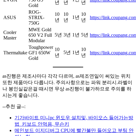
년
년
년
Gold
ROG-
10
10
10
1년
ASUS
STRIX-
https://link.coupang.c
년
년
년
750G
MWE Gold
Cooler
5년
3년
1년
5년
650 V2 Full
https://link.coupang.co
Master
Modular
Toughpower
10
10
5년
1년
Thermaltake
GF1 650W
https://link.coupang.c
년
년
Gold
as진행은 제조사마다 각각 다르며, as제조연일이 써있는 위치
또한 제품마다 다릅니다. 주의사항으로는 파워 분리시.라벨이
나 봉인실같은걸 때시면 무상 as진행이 불가하므로 주의를 하
시는게 좋습니다.
--추천 글--:
기가바이트 미니pc 윈도우 설치및, 바이오스 들어가는방
법_키보드 안먹음, 무슨키
메인보드 이지디버그 CPU에 빨간불만 들어오고 부팅 안