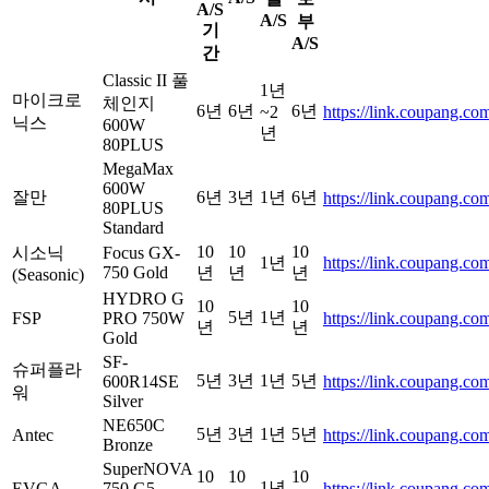
A/S
A/S
부
기
A/S
간
Classic II 풀
1년
마이크로
체인지
6년
6년
6년
~2
https://link.coupang.c
닉스
600W
년
80PLUS
MegaMax
600W
잘만
6년
3년
1년
6년
https://link.coupang.co
80PLUS
Standard
10
10
10
시소닉
Focus GX-
1년
https://link.coupang.c
750 Gold
년
년
년
(Seasonic)
HYDRO G
10
10
5년
1년
FSP
PRO 750W
https://link.coupang.
년
년
Gold
SF-
슈퍼플라
5년
3년
1년
5년
600R14SE
https://link.coupang.c
워
Silver
NE650C
5년
3년
1년
5년
Antec
https://link.coupang.co
Bronze
SuperNOVA
10
10
10
1년
EVGA
750 G5
https://link.coupang.c