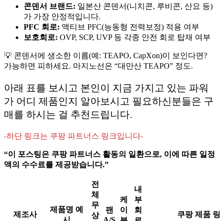
콘덴서 브랜드:
일본산 콘덴서(니치콘, 루비콘, 산요 등)
가 가장 안정적입니다.
PFC 회로:
액티브 PFC(능동형 전력보정) 적용 여부
보호회로:
OVP, SCP, UVP 등 각종 안전 회로 탑재 여부
💡 콘덴서에 생소한 이름(예: TEAPO, CapXon)이 보인다면?
가능하면 피하세요. 마지노선은 “대만산 TEAPO” 정도.
아래 표를 보시고 본인이 지금 가지고 있는 파워
가 어디 제품인지 알아보시고 필요하신분들은 구
매를 하시는 걸 추천드립니다.
-하단 링크는 쿠팡 파트너스 링크입니다-
“이 포스팅은 쿠팡 파트너스 활동의 일환으로, 이에 따른 일정
액의 수수료를 제공받습니다.”
전
내
체
케
부
무
제품명 예
팬
이
회
제조사
쿠팡 제품 
상
시
A/S
블
로