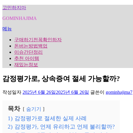
내
고민하지마
용
GOMINHAJIMA
으
로
메뉴
바
로
구매하기전꼭확인하자
가
돈버는방법백업
기
이슈간단정리
추천 아이템
재밌는정보
감정평가로, 상속증여 절세 가능할까?
작성일자
2025년 6월 26일
2025년 6월 26일
글쓴이
gominhajima7
목차
숨기기
1)
감정평가로 절세한 실제 사례
2)
감정평가, 언제 유리하고 언제 불리할까?