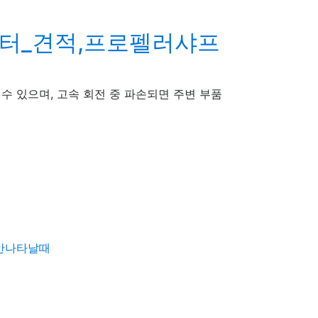
센터_견적,프로펠러샤프
수 있으며, 고속 회전 중 파손되면 주변 부품
 안나타날때