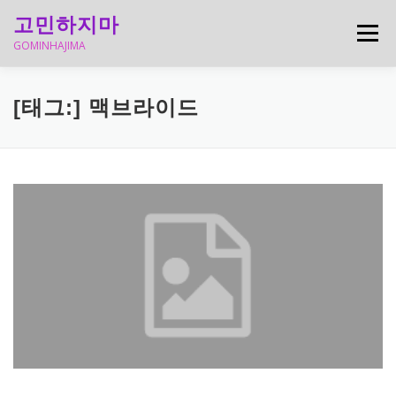
내
고민하지마
용
메뉴
으
GOMINHAJIMA
로
바
로
구매하기전꼭확인하자
돈버는방법백업
[태그:]
맥브라이드
가
기
이슈간단정리
추천 아이템
재밌는정보