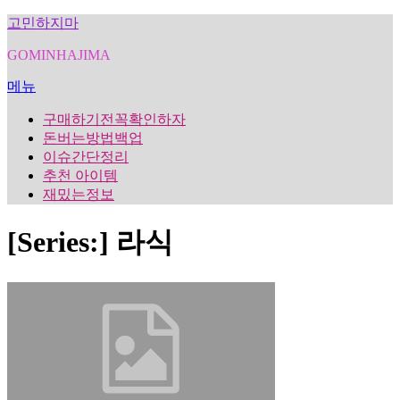
내
고민하지마
용
GOMINHAJIMA
으
로
메뉴
바
로
구매하기전꼭확인하자
가
돈버는방법백업
기
이슈간단정리
추천 아이템
재밌는정보
[Series:]
라식