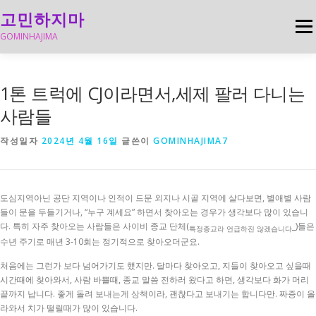
내
고민하지마
용
메뉴
으
GOMINHAJIMA
로
바
로
구매하기전꼭확인하자
돈버는방법백업
이슈간단정리
1톤 트럭에 CJ이라면서,세제 팔러 다니는
가
기
사람들
추천 아이템
재밌는정보
작성일자
2024년 4월 16일
글쓴이
GOMINHAJIMA7
도심지역아닌 공단 지역이나 인적이 드문 외지나 시골 지역에 살다보면, 별애별 사람
들이 문을 두들기거나, “누구 계세요” 하면서 찾아오는 경우가 생각보다 많이 있습니
다. 특히 자주 찾아오는 사람들은 사이비 종교 단체(
_)들은
특정종교라 언급하진 않겠습니다
수년 주기로 매년 3-10회는 정기적으로 찾아오더군요.
처음에는 그런가 보다 넘어가기도 했지만. 달마다 찾아오고, 지들이 찾아오고 싶을때
시간때에 찾아와서, 사람 바쁠때, 종교 말씀 전하러 왔다고 하면, 생각보다 화가 머리
끝까지 납니다. 좋게 돌려 보내는게 상책이라, 괜찮다고 보내기는 합니다만. 짜증이 올
라와서 치가 떨릴때가 많이 있습니다.