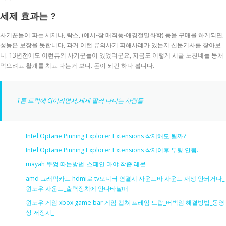
세제 효과는 ?
사기꾼들이 파는 세제나, 락스, (예시-참 매직퐁-애경절밀화학).등을 구매를 하게되면,
성능은 보장을 못합니다, 과거 이런 류의사기 피해사례가 있는지 신문기사를 찾아보
니. 13년전에도 이런류의 사기꾼들이 있었더군요, 지금도 이렇게 시골 노친네들 등처
먹으려고 활개를 치고 다는거 보니. 돈이 되긴 하나 봅니다.
1톤 트럭에 CJ이라면서,세제 팔러 다니는 사람들
Intel Optane Pinning Explorer Extensions 삭제해도 될까?
Intel Optane Pinning Explorer Extensions 삭제이후 부팅 안됨.
mayah 뚜껑 따는방법_스페인 마야 착즙 레몬
amd 그래픽카드 hdmi로 tv모니터 연결시 사운드바 사운드 재생 안되거나_
윈도우 사운드_출력장치에 안나타날때
윈도우 게임 xbox game bar 게임 캡쳐 프레임 드랍_버벅임 해결방법_동영
상 저장시_