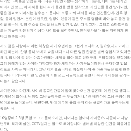
대기업 타이틀로 영업을 뛰러다는 사람인가보다 생각하게 되는데, CJ이라는 대기업
이미지만 보고, 이 사짜들 한테 싸게 물건을 받을 생각으로 이 인간들 물건 받게되면,
좋은 결과로 이어지는 경우는 드뭅니다. 보통 가짜 세제를 파는 인간들인데. 간혹 명
함, 들이 밀면서, 본인이 번듯한, 업장이 있을거 같은 주소를 명함에 박아 놓고 물건 팔
이를 하는데. 업장 주소를 검색을 해보면 있긴 있습니다 창고가… 그리고 스마트폰으
로는 지들이 만든건지 이상한 사이트를 보여주면서, 인터넷가보다 휠씬 저렴하게 판
다고 현혹합니다.
저도 젊은 사람이라 이런 하찮은 사기 수법에는 그런가 보다하고, 필요없다고 가라고
하긴 하는데. 한명 돌려 보네고 밖을 내다보니 다른 팀원 한명은 벌써 영업치고 있더군
요, 앞집 나이 좀 있는 아줌마한테는 세제를 팔아 먹고 있더군요. 우리집이랑 앞집이라
그리 왕래가 없는 사이라 다짜고짜 짜가 세제파는 사기꾼들이라면서 중재하고 엎을
정도로 사이는 아니라서, 그냥 지켜 봤습니다만 확실히 나이 좀 아줌마들은 쉽게 현혹
됩니다. 이러니까 이런 인간들이 기를 쓰고 시골쪽으로 돌면서, 싸구려 제품을 팔러다
니는거 같습니다.
사기꾼이나. 다단계, 사이비 종교인간들이 집에 찾아오는건 좋은데. 이 인간들 생각보
다 개념이 없어서. 남의집 그냥 돌직구로 문 두들기거나. 1층 배란다에 그냥 구렁이 담
넘어오듯 들어오는데, 웬만하면, 밖에 외부인 출입 금지 라는 푯말이라도 붙여두는게
좋습니다.
10명중에 2-3명 푯말 보고도 들어오지만, 나머지는 알아서 가더군요. 시골이나 지방
변두리 외지에 살면, CCTV설치는 필수로 해야합니다. 별애별 이상한 인간들 막들어옵
니다.