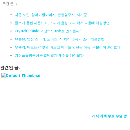
--추천 글--:
시골 노인, 할머니할아버지, 관절염주사, 사기꾼
플스에 물린 사운드바, 스피커 음량 소리 작게 나올때 해결방법
CrystalDiskInfo 외장하드 usb로 인식될까?
유튜브, 영상 스피커, 노이즈, 칙 치칙 스피커 소리 해결방법
무좀약, 바르는약 몇년 바르고 먹어도 안낫는 이유, 주블리아 3년 효과
쌍꺼풀풀림증상 해결방법과 재수술 해야할까
관련된 글:
라식 라섹 무료 수술 광