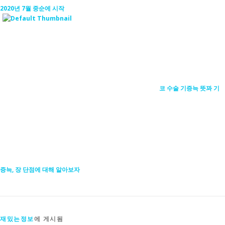
2020년 7월 중순에 시작
코 수술 기증늑 뜻꽈 기
증늑, 장 단점에 대해 알아보자
재밌는정보
에 게시됨